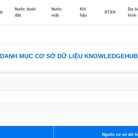
Nước dưới
Nước
Khí
Dự á
ất
KTXH
đất
mặt
hậu
hình
DANH MỤC CƠ SỞ DỮ LIỆU KNOWLEDGEHUB
Nguồn cơ sở dữ li