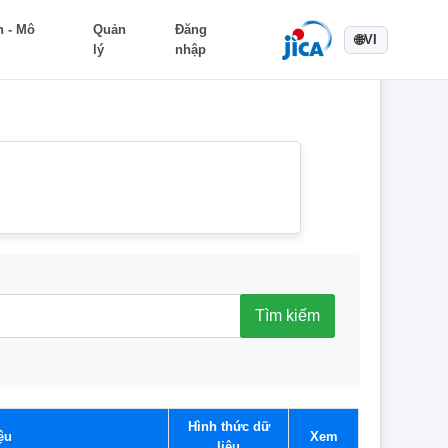
n - Mô
Quản
Đăng
🌐
VI
lý
nhập
Hình thức dữ
ệu
Xem
liệu