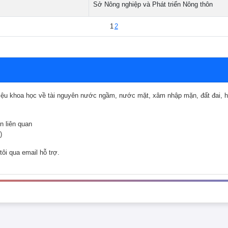
Sở Nông nghiệp và Phát triển Nông thôn
1
2
u khoa học về tài nguyên nước ngầm, nước mặt, xâm nhập mặn, đất đai, hiện
n liên quan
)
tôi qua email hỗ trợ.