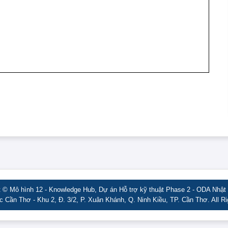
t © Mô hình 12 - Knowledge Hub, Dự án Hỗ trợ kỹ thuật Phase 2 - ODA Nhật
 Cần Thơ - Khu 2, Đ. 3/2, P. Xuân Khánh, Q. Ninh Kiều, TP. Cần Thơ. All R