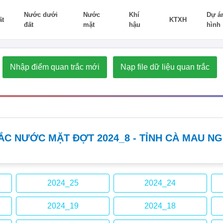
Nước dưới
Nước
Khí
Dự á
ất
KTXH
đất
mặt
hậu
hình
ẮC NƯỚC MẶT ĐỢT 2024_8 - TỈNH CÀ MAU N