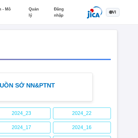
n - Mô
Quản
Đăng
🌐
VI
lý
nhập
GUỒN SỞ NN&PTNT