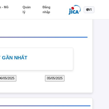
n - Mô
Quản
Đăng
🌐
VI
lý
nhập
Y GẦN NHẤT