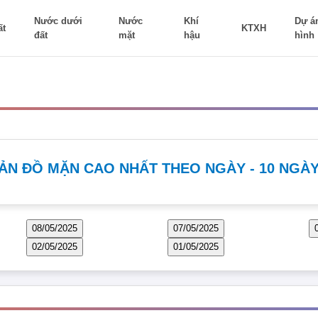
Nước dưới
Nước
Khí
Dự á
ất
KTXH
đất
mặt
hậu
hình
ẢN ĐỒ MẶN CAO NHẤT THEO NGÀY - 10 NGÀ